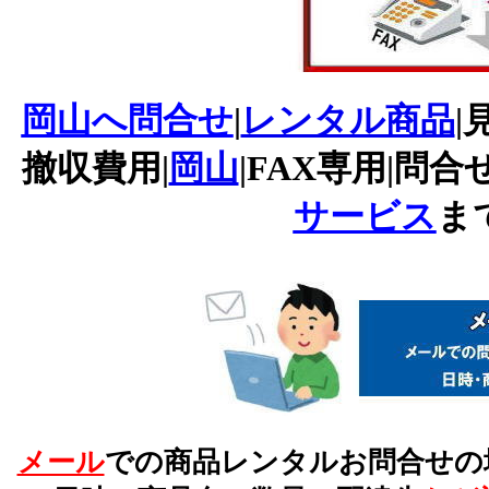
岡山へ問合せ
|
レンタル商品
|
撤収費用|
岡山
|FAX専用|問合
サービス
ま
メール
での商品レンタルお問合せの