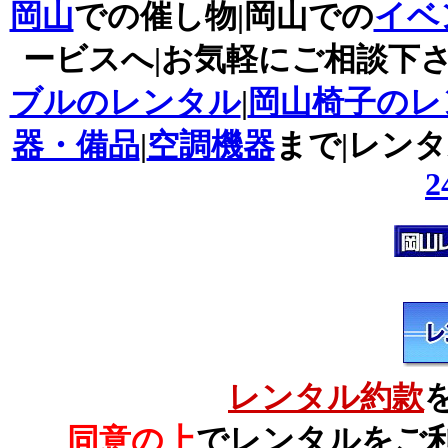
岡山
での催し物|岡山での
イベ
ービスへ|お気軽にご相談下さ
ブルのレンタル
|
岡山椅子のレ
器・備品
|
空調機器
まで|レン
2
レンタル約款
同意の上
でレンタルをご