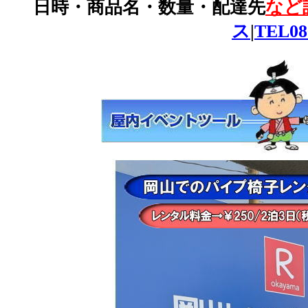
日時・商品名・数量・配達先
など
ス
|
TEL08