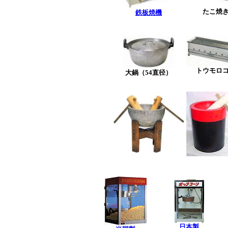
たこ焼
鉄板焼機
トウモロ
大鍋（54直径）
日本製