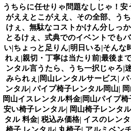
うちらに任せりゃ問題なしじゃ！安
がええとこがええ、その全部、うち
けぇ、無駄なコストかけん分しっか
とるけぇ、式典でのイベントでもバ
い|ちょっと足りん|明日いる|そん
れぇ|親切・丁寧は当たり前|最後ま
ンタル言うたら、うち一択じゃろ|
みられぇ|岡山レンタルサービス| 
ンタル| パイプ椅子レンタル岡山| 
岡山イスレンタル料金|岡山パイプ椅子
安い椅子レンタル| 岡山椅子レンタル|
タル 料金| 税込み価格| イスのレンタ
椅子 レンタル| 丸椅子| アルミベン