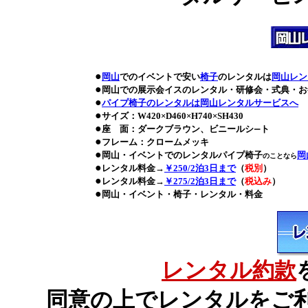
●
岡山
でのイベントで安い
椅子
のレンタルは
岡山レン
●
岡山での展示会イスのレンタル・研修会・式典・お
●
パイプ椅子のレンタル
は岡山レンタルサービスへ
●
サイズ：W420×D460×H740×SH430
●
座 面：ダークブラウン、ビニールシ
ト
ー
●
フレーム：クロームメッキ
●
岡山・イベントでのレンタルパイプ椅子
岡
のことなら
●
レンタル料金→
￥250
/2泊3日まで
（
税別
）
●
レンタル料金→
￥275
/2泊3日まで
（
税込み
）
●
岡山・イベント・椅子・レンタル・料金
レンタル約款
同意の上でレンタルをご