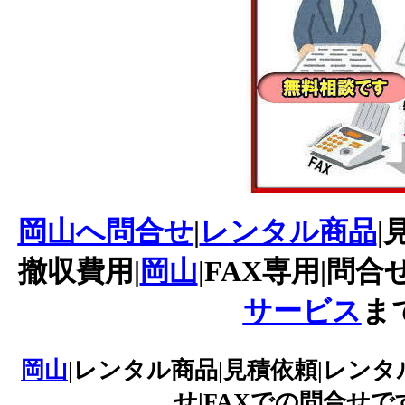
岡山へ問合せ
|
レンタル商品
|
撤収費用|
岡山
|FAX専用|問合
サービス
ま
岡山
|レンタル商品|見積依頼|レンタ
せ|FAXでの問合せで