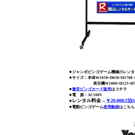
●
ジャンボビンゴゲーム機械のレンタ
●
サイズ：本体W1050×D650×H1700～
表示機W1000×D125×H7
●
激安ビンゴカード販売
はコチラ
●
電 源：AC100V
●
レンタル料金→
￥20,000/2泊
●
電動ビンゴゲーム
使用動画
はこちら