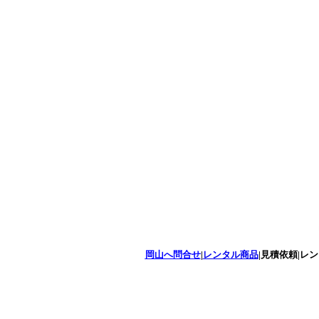
岡山へ問合せ
|
レンタル商品
|見積依頼|レ