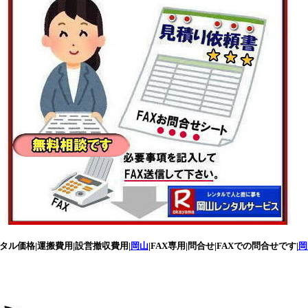
ンタル価格|運搬費用|設営撤収費用|
岡山
|FAX専用|問合せ|FAXでの問合せです|
岡