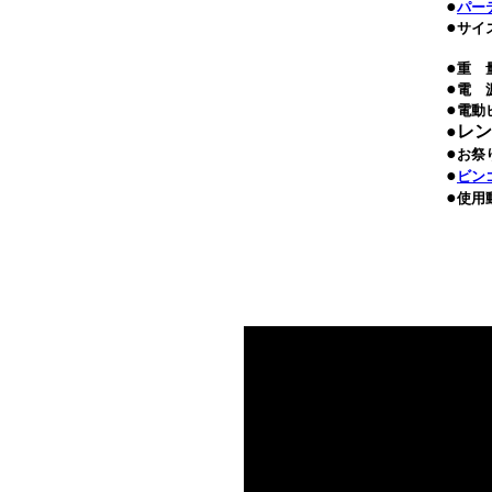
●
パー
●
サイズ
●
重 量
●
電 源
●
電動
●
レン
●
お祭
●
ビン
●
使用