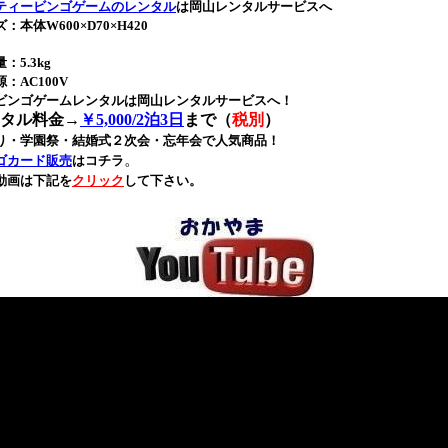
ティービンゴゲームのレンタル
は岡山レンタルサービスへ
：本体W600×D70×H420
：5.3kg
：AC100V
ビンゴゲームレンタルは岡山レンタルサービスへ！
タル料金→
￥5,000/2泊3日
まで（
税別
）
り・学園祭・結婚式２次会・忘年会で人気商品！
。
ゴカード販売
はコチラ
動画は下記を
クリック
して下さい。