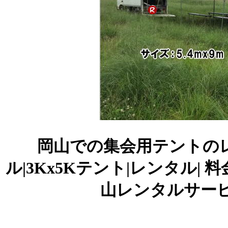
岡山での集会用テントのレ
ル|3Kx5Kテント|レンタル|
山レンタルサービスへ|