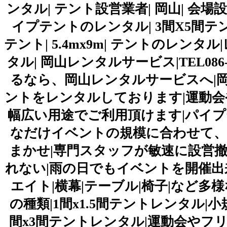
ンタル| テント設営業者| 岡山| 会場
イプテントのレンタル| 3間X5間テン
テント| 5.4mx9m| テントのレン
タル| 岡山レンタルサービス|TEL086
るなら、岡山レンタルサービスへ|
ントをレンタルしております|運動
幅広い用途でご利用頂けます|パイプ
なだけイベントの規模に合わせて、
まかせ|専門スタッフが敏速に設営撤
れない|雨の日でもイベントを開催出
エイト|横幕|テーブル|椅子|など
の種類|1間x1.5間テントレンタル
間x3間テントレンタル|運動会やフ