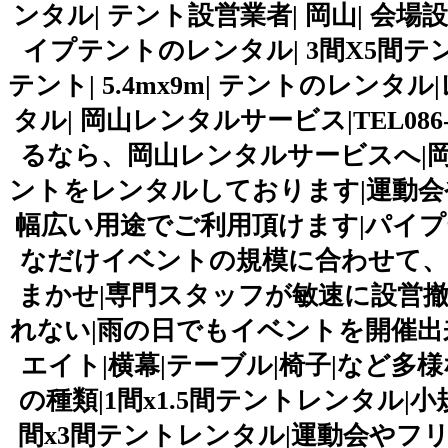
ンタル| テント設営業者| 岡山| 会場
イプテントのレンタル| 3間X5間テン
テント| 5.4mx9m| テントのレン
タル| 岡山レンタルサービス|TEL086
るなら、岡山レンタルサービスへ|
ントをレンタルしております|運動
幅広い用途でご利用頂けます|パイプ
なだけイベントの規模に合わせて、
まかせ|専門スタッフが敏速に設営撤
れない|雨の日でもイベントを開催出
エイト|横幕|テーブル|椅子|など
の種類|1間x1.5間テントレンタル
間x3間テントレンタル|運動会やフ