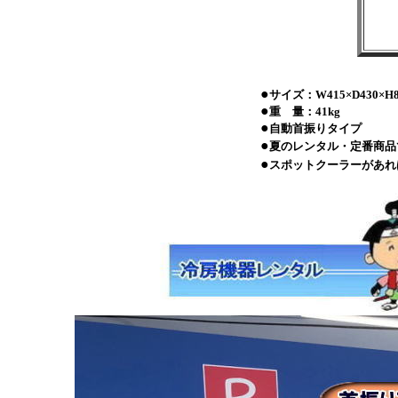
●
サイズ：W415×D430×H8
●
重 量：41kg
●
自動首振りタイプ
●
夏のレンタル・定番商品
●
スポットクーラーがあれ