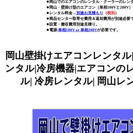
●
岡山でのエアコンのレンタル・クーラーのレンタルは岡
●
岡山・壁掛け型のエアコン（単相100Vと200V
●
レンタル料金→
別途お見積もり
（
税別
）
●
商品センター取寄せ費用＆返却費用が別途必要
●
設置・撤収費用別途見積り。
●
電源:
単相100V or 単相200V
が必要です。
岡山壁掛けエアコンレンタル|
ンタル|冷房機器|エアコンのレン
ル| 冷房レンタル| 岡山レ