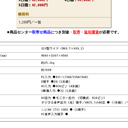
●
商品センター
取寄せ商品
につき別途
・
取寄
・
返却運賃
が必要です。