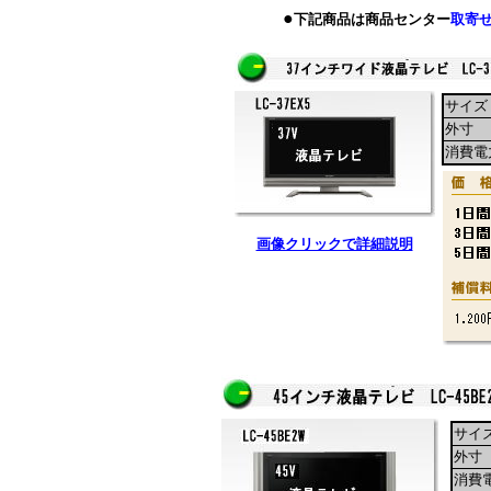
●
下記商品は商品センター
取寄
サイズ
外寸
消費電
画像クリックで詳細説明
サイ
外寸
消費