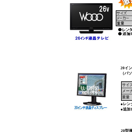
20イ
（パソ
サイ
メー
重量
●レンタ
●追加1
20型