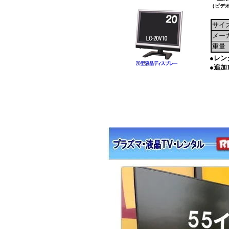
（ビデ
サイ
メー
重量
●レン
●追加1