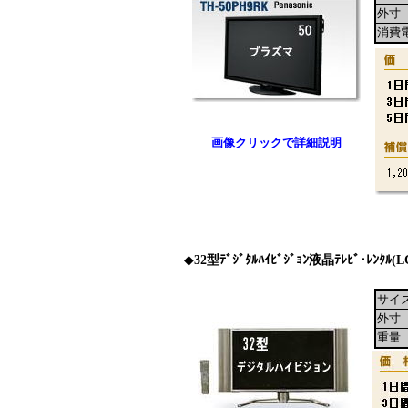
外寸
消費
画像クリックで詳細説明
◆
32
型ﾃﾞｼﾞﾀﾙﾊｲﾋﾞｼﾞｮﾝ液晶ﾃﾚﾋﾞ･ﾚﾝﾀﾙ
(L
サイ
外寸
重量