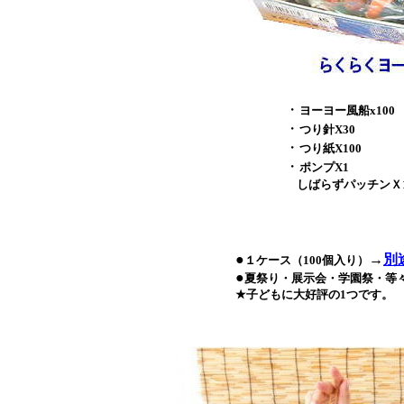
・
ヨーヨー風船x100
・
つり針X30
・
つり紙X100
・
ポンプX1
しばらずパッチンＸ1
●
→
別
１ケース（100個入り）
●
夏祭り・展示会・学園祭・等
★
子どもに大好評の1つです。