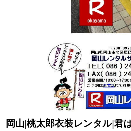
岡山|桃太郎衣装レンタル|君