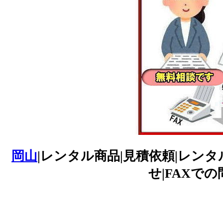
岡山
|レンタル商品|見積依頼|レンタ
せ|FAXでの