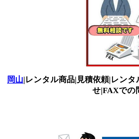
岡山
|レンタル商品|見積依頼|レンタ
せ|FAXでの