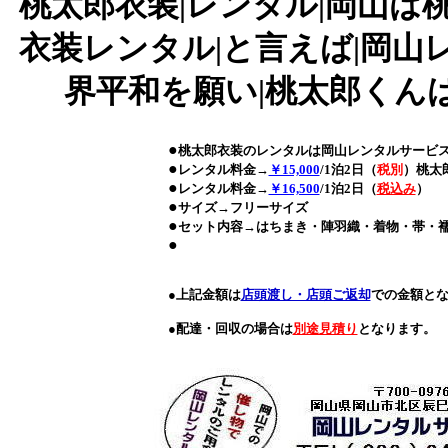
桃太郎衣装|レンタル|岡山は桃
衣装レンタル|と言えば|岡山
界平和を願い|桃太郎くんはがんば
●
桃太郎衣装のレンタルは岡山レンタルサービ
●
レンタル料金→
￥15,000
/1泊2日（
税別
）
桃太
●
レンタル料金→
￥16,500
/1泊2日（
税込み
）
●
サイズ→フリーサイズ
●
セット内容→はちまき・陣羽織・着物・帯・
●
●上記金額は
店頭渡し・店頭ご返却
での金額と
●配達・回収の場合は
別途見積り
となります。