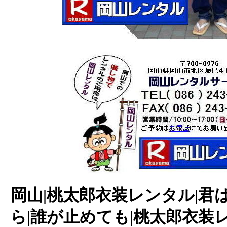
岡山|桃太郎衣装レンタル|君
ら|誰が止めても|桃太郎衣装