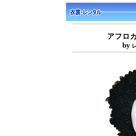
アフロ
by