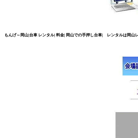
もんげ～岡山|台車 レンタル| 料金| 岡山での手押し台車| レンタルは岡山レン