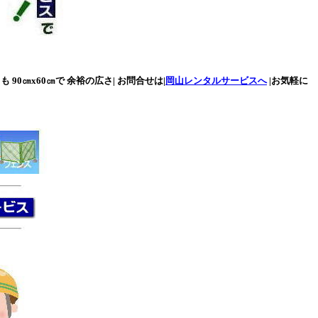
90㎝x60㎝で 余裕の広さ| お問合せは|
岡山レンタルサービスへ
|お気軽に