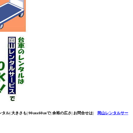
ル| 大きさも| 90㎝x60㎝で| 余裕の広さ| お問合せは|
岡山レンタルサー