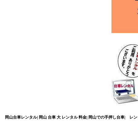
岡山台車レンタル| 岡山 台車 大 レンタル 料金| 岡山での手押し台車| レンタ