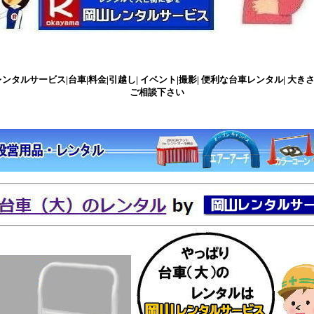
タルサービス|台車|料金|引越し| イベント|撮影| 便利な台車レンタル| 大きさも 
ご相談下さい