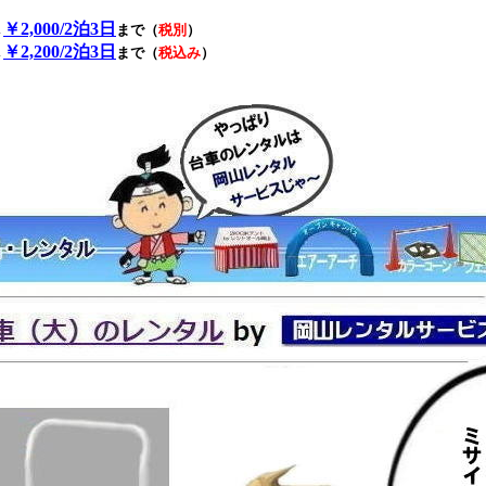
￥2,000/2泊3日
→
まで（
税別
）
￥2,200/2泊3日
→
まで（
税込み
）