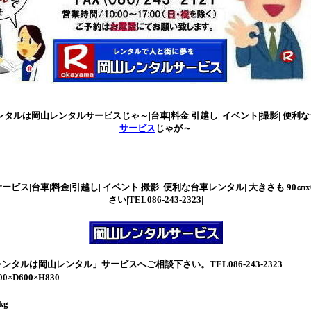
タルは岡山レンタルサービスじゃ～|台車|料金|引越し| イベント|撮影| 便利な台車
サービス
じゃが～
ビス|台車|料金|引越し| イベント|撮影| 便利な台車レンタル| 大きさも 90
さい|TEL086-243-2323|
タルは岡山レンタル」サービスへご相談下さい。TEL086-243-2323
×D600×H830
kg