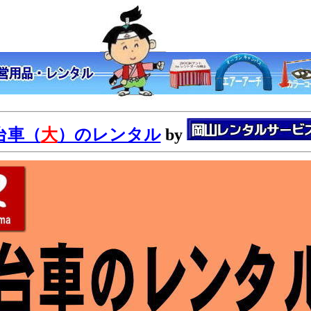
台車（
大
）のレンタル
by