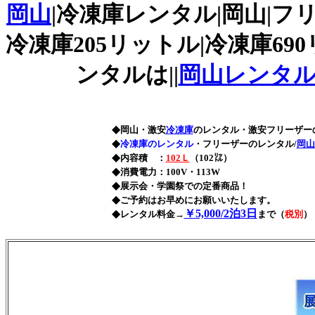
岡山
|冷凍庫レンタル|岡山|フ
冷凍庫205リットル|冷凍庫6
ンタルは||
岡山レンタ
◆
岡山・激安
冷凍庫
のレンタル・激安フリーザーのレン
◆
冷凍庫のレンタル
・フリーザーのレンタル/
岡山
◆
内容積 ：
102Ｌ
（102㍑）
◆
消費電力：100V・113W
◆
展示会・学園祭での定番商品！
◆
ご予約はお早めにお願いいたします。
◆
￥5,000/2泊3日
レンタル料金→
まで（
税別
）