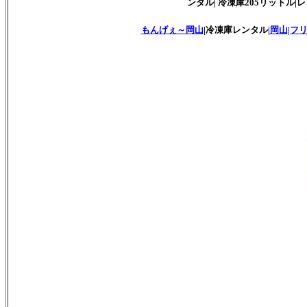
ンタル| 冷凍庫205リットル|レン
もんげぇ～岡山
|冷凍庫レンタル|
岡山|フ