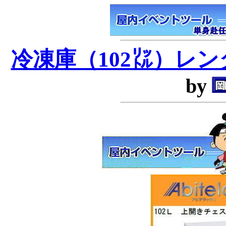
冷凍庫（102㍑）レ
by