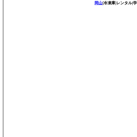
岡山
|冷凍庫|レンタル|