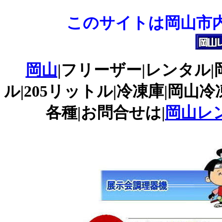
このサイトは岡山市内
岡山
|フリーザー|レンタル
ル|205リットル|冷凍庫|岡
各種|お問合せは|
岡山レ