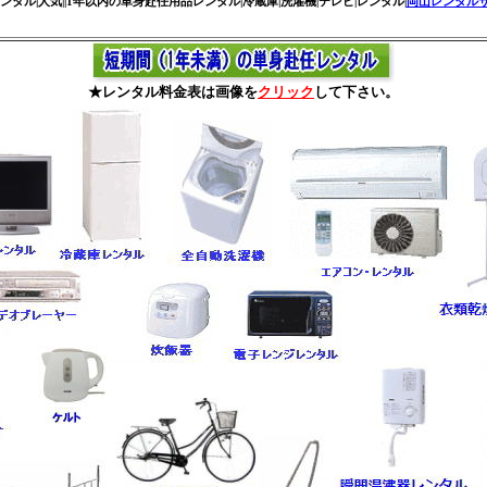
ンタル|人気||1年以内の単身赴任用品レンタル|冷蔵庫|洗濯機|テレビ|レンタル|
岡山レンタル
★レンタル料金表は画像を
クリック
して下さい。