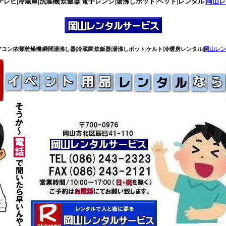
テレビ|冷蔵庫|洗濯機|炊飯器|電子レンジ|湯沸しポット|ベット|レンタル|
岡山レ
エアコン|衣類乾燥機|瞬間湯沸し器|冷蔵庫|炊飯器|湯沸しポット|ケルト|冷暖房レンタル|
岡山レンタ