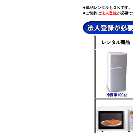
●
単品レンタルもＯＫです。
●
ご契約は
法人登録
が必要で
レンタル商品