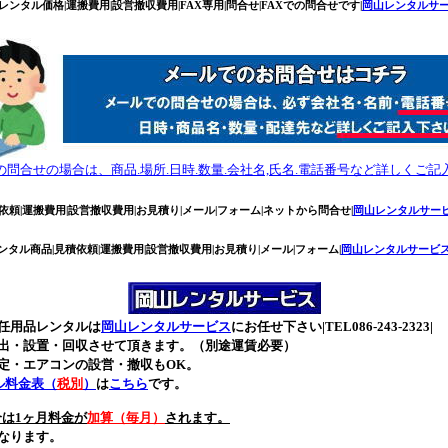
レンタル価格|運搬費用|設営撤収費用|FAX専用|問合せ|FAXでの問合せです|
岡山レンタルサ
の問合せの場合は、商品.場所.日時.数量.会社名,氏名.電話番号など詳しくご記
依頼|運搬費用|設営撤収費用|お見積り|メール|フォーム|ネットから問合せ|
岡山レンタルサー
レンタル商品|見積依頼|運搬費用|設営撤収費用|お見積り|メール|フォーム|
岡山レンタルサービ
任用品レンタルは
岡山レンタルサービス
にお任せ下さい|TEL086-243-2323|
出・設置・回収させて頂きます。（別途運賃必要）
定・エアコンの設営・撤収もOK。
ル料金表（
税別
）
は
こちら
です。
合は1ヶ月料金が
加算（毎月）
されます。
なります。