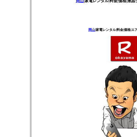
岡山
|家電レンタル|料金|価格|液晶
岡山
|家電レンタル|料金|価格|