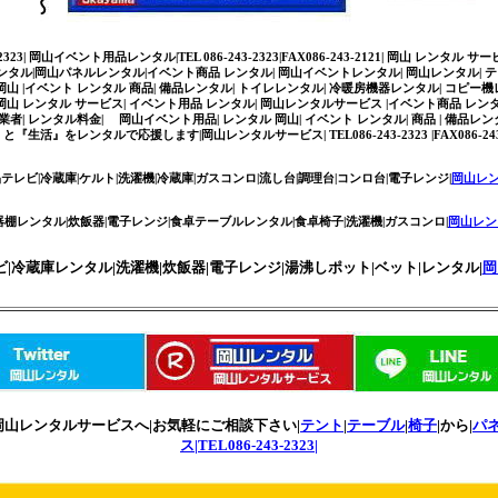
2323| 岡山イベント用品レンタル|TEL 086-243-2323|FAX086-243-2121| 岡山 レ
タル|岡山パネルレンタル|イベント商品 レンタル| 岡山イベントレンタル| 岡山レンタル| テ
 岡山 |イベント レンタル 商品| 備品レンタル| トイレレンタル| 冷暖房機器レンタル| コピ
ンタル サービス| イベント用品 レンタル| 岡山レンタルサービス |イベント商品 レンタル| 岡山レ
者| レンタル料金| 岡山イベント用品| レンタル 岡山| イベント レンタル| 商品 | 備品レンタ
』をレンタルで応援します|岡山レンタルサービス| TEL086-243-2323 |FAX086-243
晶テレビ|冷蔵庫|ケルト|洗濯機|冷蔵庫|ガスコンロ|流し台|調理台|コンロ台|電子レンジ|
岡山レ
食器棚レンタル|炊飯器|電子レンジ|食卓テーブルレンタル|食卓椅子|洗濯機|ガスコンロ|
岡山レン
ビ|冷蔵庫レンタル|洗濯機|炊飯器|電子レンジ|湯沸しポット|ベット|レンタル|
岡
岡山レンタルサービスへ|お気軽にご相談下さい|
テント
|
テーブル
|
椅子
|から|
パ
ス|TEL086-243-2323|