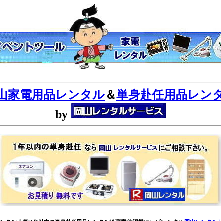
山家電用品レンタル
＆
単身赴任用品レン
by