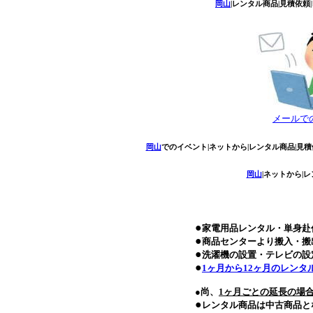
岡山
|レンタル商品|見積依頼|
メールで
岡山
でのイベント|ネットから|レンタル商品|見積
岡山
|ネットから|
●
家電用品レンタル・単身赴
●
商品センターより搬入・搬
●
洗濯機の設置・テレビの設
●
1ヶ月から12ヶ月のレンタ
●尚、
1ヶ月ごとの延長の場
●
レンタル商品は中古商品と