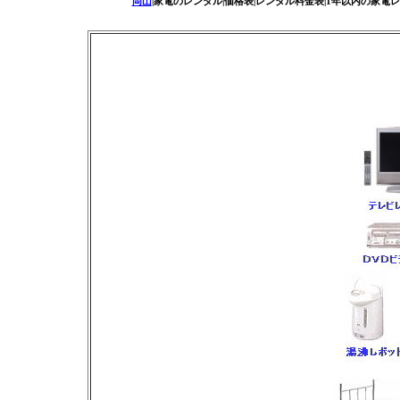
岡山
|家電のレンタル|価格表|レンタル料金表|1年以内の家電レ