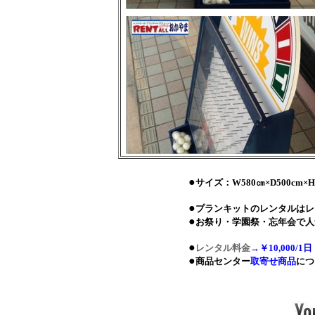
●
サイズ：W580㎝×D500cm×H
●
プランキットのレンタルはレ
●
お祭り・学園祭・忘年会で人
●
レンタル料金
→
￥10,000
/1日
●
商品センター
取寄せ商品
につ