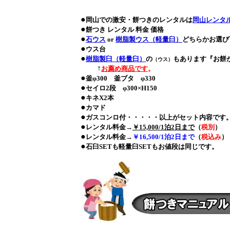
●
岡山での激安・餅つきのレンタルは
岡山レンタ
●
餅つき レンタル 料金 価格
●
石ウス
or
樹脂製ウス（軽量臼）
どちらかお選び
●
ウス台
●
樹脂製臼（軽量臼）
の
もあります『お餅
（ウス）
↑
お薦め商品です
。
●
釜φ300 釜ブタ φ330
●
セイロ2段 φ300×H150
●
キネX2本
●
カマド
●
ガスコンロ付・・・・・以上がセット内容です
●
レンタル料金→
￥15,000/1泊2日まで
（
税別
）
●
レンタル料金→
￥16,500/1泊2日まで
（
税込み
）
●
石臼SETも軽量臼SETもお値段は同じです。