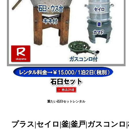
重たい石臼セットレンタル
プラス|セイロ|釜|釜戸|ガスコンロ