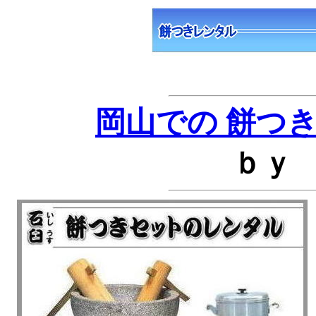
岡山での 餅つ
ｂ