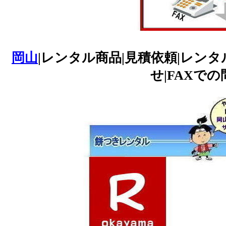
岡山
|レンタル商品|見積依頼|レンタ
せ|FAXでの