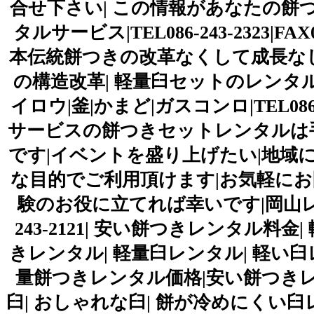
合せ下さい| この情報があなたの餅
タルサービス|TEL086-243-2323|FAX
本伝統餅つきの改革なくして成長なし
の構造改革| 軽量臼セットのレンタル
イロウ|釜|かまど|ガスコンロ|TEL086-24
サービスの餅つきセットレンタルは
です|イベントを盛り上げたい|地域
な目的でご利用頂けます|お気軽にお
験のお役に立てれば幸いです|岡山レンタルサ
243-2121| 安い餅つきレンタル料
きレンタル| 軽量臼レンタル| 軽い臼レ
量餅つきレンタル価格|安い餅つきレンタ
臼| おしゃれな臼| 餅が冷めにくい臼