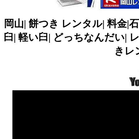
岡山| 餅つき レンタル| 料金
臼| 軽い臼| どっちなんだい|
きレ