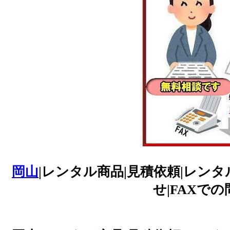
岡山
|レンタル商品|見積依頼|レンタ
せ|FAXでの