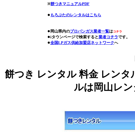
※
餅つきマニュアルPDF
●
もろぶたのレンタルはこちら
●
岡山県内の
プロパンガス業者一覧
は
コチラ
●
iタウンページで検索すると
業者コチラ
です。
●
全国LPガス供給加盟店ネットワーク
へ
餅つき レンタル 料金 レン
ルは岡山レン