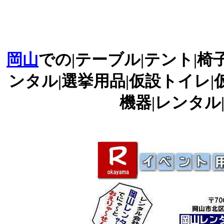
岡山
での|テーブル|テント|椅
ンタル|選挙用品|仮設トイレ|
機器|レンタル